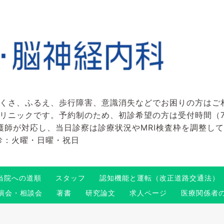
くさ、ふるえ、歩行障害、意識消失などでお困りの方はご
ックです。予約制のため、初診希望の方は受付時間（7:45～
看護師が対応し、当日診察は診療状況やMRI検査枠を調整し
 休診：火曜・日曜・祝日
当院への道順
スタッフ
認知機能と運転（改正道路交通法）
演会・相談会
著書
研究論文
求人ページ
医療関係者