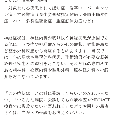
対象となる疾患として認知症・脳卒中・パーキンソ
ン病・神経難病（厚生労働省指定難病：脊髄小脳変性
症・
ALS
・多発性硬化症・重症筋無力症など）
神経症状は、神経内科が取り扱う神経疾患が原因であ
る他に、うつ病や神経症からの心の症状、脊椎疾患な
ど整形外科疾患から発症するものあります。当院で
は、心の症状や整形外科疾患、手術治療が必要な脳神
経外科疾患との鑑別をおこない、それぞれの専門科で
ある精神科・心療内科や整形外科・脳神経外科への紹
介もおこなっています。
「この症状は、どの科に受診したらいいのかわからな
い」「いろんな病院に受診しても血液検査や
MRI
や
CT
検査では異常がないと言われる」などでお困りの患者
さんは、当院への受診をお考えください。