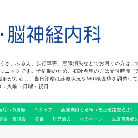
くさ、ふるえ、歩行障害、意識消失などでお困りの方はご
ックです。予約制のため、初診希望の方は受付時間（7:45～
看護師が対応し、当日診察は診療状況やMRI検査枠を調整し
 休診：火曜・日曜・祝日
当院への道順
スタッフ
認知機能と運転（改正道路交通法）
演会・相談会
著書
研究論文
求人ページ
医療関係者