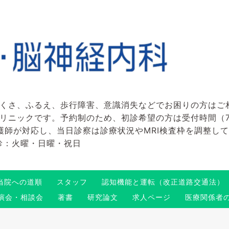
くさ、ふるえ、歩行障害、意識消失などでお困りの方はご
ックです。予約制のため、初診希望の方は受付時間（7:45～
看護師が対応し、当日診察は診療状況やMRI検査枠を調整し
 休診：火曜・日曜・祝日
当院への道順
スタッフ
認知機能と運転（改正道路交通法）
演会・相談会
著書
研究論文
求人ページ
医療関係者