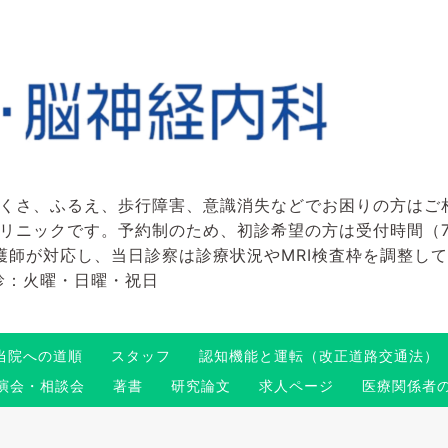
くさ、ふるえ、歩行障害、意識消失などでお困りの方はご
ックです。予約制のため、初診希望の方は受付時間（7:45～
看護師が対応し、当日診察は診療状況やMRI検査枠を調整し
 休診：火曜・日曜・祝日
当院への道順
スタッフ
認知機能と運転（改正道路交通法）
演会・相談会
著書
研究論文
求人ページ
医療関係者