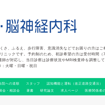
くさ、ふるえ、歩行障害、意識消失などでお困りの方はご
ックです。予約制のため、初診希望の方は受付時間（7:45～
看護師が対応し、当日診察は診療状況やMRI検査枠を調整し
 休診：火曜・日曜・祝日
当院への道順
スタッフ
認知機能と運転（改正道路交通法）
演会・相談会
著書
研究論文
求人ページ
医療関係者