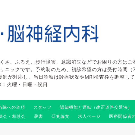
くさ、ふるえ、歩行障害、意識消失などでお困りの方はご
ックです。予約制のため、初診希望の方は受付時間（7:45～
看護師が対応し、当日診察は診療状況やMRI検査枠を調整し
 休診：火曜・日曜・祝日
当院への道順
スタッフ
認知機能と運転（改正道路交通法）
演会・相談会
著書
研究論文
求人ページ
医療関係者