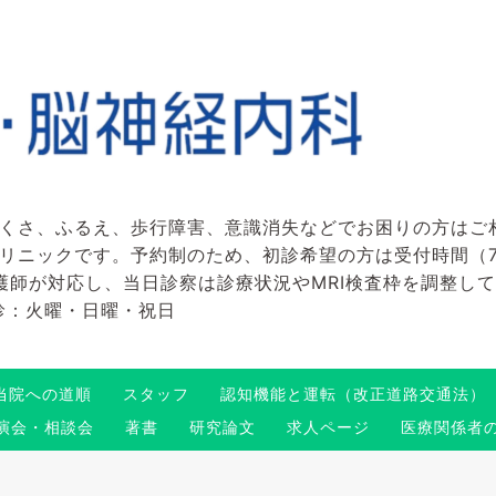
くさ、ふるえ、歩行障害、意識消失などでお困りの方はご
ックです。予約制のため、初診希望の方は受付時間（7:45～
看護師が対応し、当日診察は診療状況やMRI検査枠を調整し
 休診：火曜・日曜・祝日
当院への道順
スタッフ
認知機能と運転（改正道路交通法）
演会・相談会
著書
研究論文
求人ページ
医療関係者