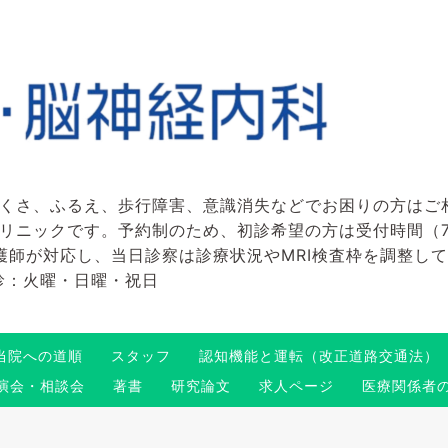
くさ、ふるえ、歩行障害、意識消失などでお困りの方はご
ックです。予約制のため、初診希望の方は受付時間（7:45～
看護師が対応し、当日診察は診療状況やMRI検査枠を調整し
 休診：火曜・日曜・祝日
当院への道順
スタッフ
認知機能と運転（改正道路交通法）
演会・相談会
著書
研究論文
求人ページ
医療関係者