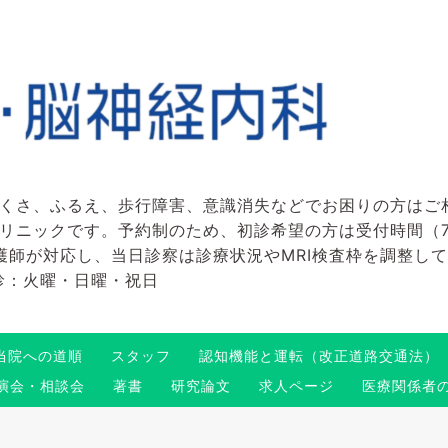
くさ、ふるえ、歩行障害、意識消失などでお困りの方はご
ックです。予約制のため、初診希望の方は受付時間（7:45～
看護師が対応し、当日診察は診療状況やMRI検査枠を調整し
 休診：火曜・日曜・祝日
当院への道順
スタッフ
認知機能と運転（改正道路交通法）
演会・相談会
著書
研究論文
求人ページ
医療関係者