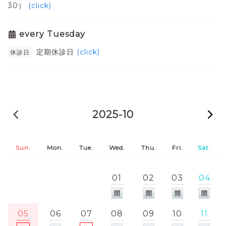
30）
(click)
every Tuesday
定期休診日
(click)
休診日
2025-09
2025-10
2
Sun.
Mon.
Tue.
Wed.
Thu.
Fri.
Sat.
01
02
03
04
05
06
07
08
09
10
11