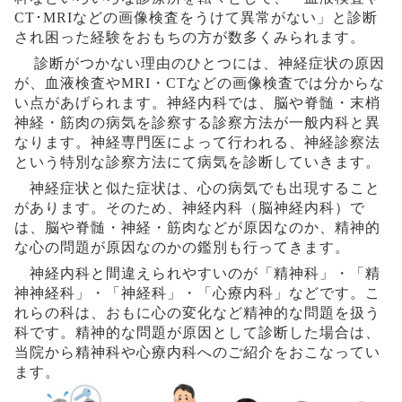
CT
･
MRI
などの画像検査をうけて異常がない」と診断
され困った経験をおもちの方が数多くみられます。
診断がつかない理由のひとつには、神経症状の原因
が、血液検査や
MRI
・
CT
などの画像検査では分からな
い点があげられます。神経内科では、脳や脊髄・末梢
神経・筋肉の病気を診察する診察方法が一般内科と異
なります。神経専門医によって行われる、神経診察法
という特別な診察方法にて病気を診断していきます。
神経症状と似た症状は、心の病気でも出現すること
があります。そのため、神経内科（脳神経内科）で
は、脳や脊髄・神経・筋肉などが原因なのか、精神的
な心の問題が原因なのかの鑑別も行ってきます。
神経内科と間違えられやすいのが「精神科」・「精
神神経科」・「神経科」・「心療内科」などです。こ
れらの科は、おもに心の変化など精神的な問題を扱う
科です。精神的な問題が原因として診断した場合は、
当院から精神科や心療内科へのご紹介をおこなってい
ます。