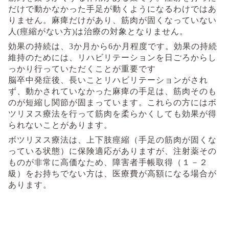
だけで動かなかった手足が動くようになるわけではあ
りません。麻痺だけがあり、筋肉が固くなっていない
人
(
痙縮がない方
)
は治療の対象となりません。
効果の持続は、
3
か月から
6
か月程度です。効果の持続
維持のためには、リハビリテーションを日ごろからし
っかり行っていただくことが重要です
脳卒中発症後、長いことリハビリテーションがされ
ず、動かされていなかった麻痺の手足は、筋肉そのも
のが短縮し関節が固まっています。これらの方にはボ
ツリヌス療法を行って筋肉を柔らかくしても効果が得
られないことがあります。
ボツリヌス療法は、上下肢痙縮（手足の筋肉が固くな
っている状態）に保険適応がありますが、注射薬その
ものが非常に高価なため、障害者手帳取得（１－２
級）をお持ちでない方は、医療費が高額になる場合が
あります。