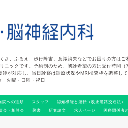
くさ、ふるえ、歩行障害、意識消失などでお困りの方はご
ックです。予約制のため、初診希望の方は受付時間（7:45～
看護師が対応し、当日診察は診療状況やMRI検査枠を調整し
 休診：火曜・日曜・祝日
当院への道順
スタッフ
認知機能と運転（改正道路交通法）
演会・相談会
著書
研究論文
求人ページ
医療関係者